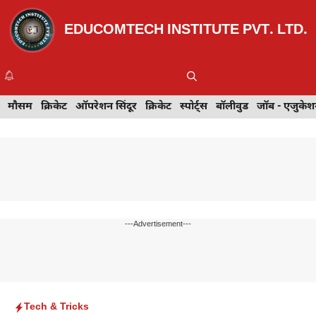
Skip
to
EDUCOMTECH INSTITUTE PVT. LTD.
content
Me
इवेंट
मौसम
खेल
क्रिकेट
मेहंदी डिज़ाइन
ऑपरेशन सिंदूर
टेक्नोलॉजी
क्रिकेट
ट्रेवल
स्पोर्ट्स
बॉलीवुड
बॉलीवुड
जॉब - एजुकेशन
जॉब - एजुकेश
---Advertisement---
Tech & Tricks