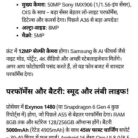
मुख्य कैमरा
: 50MP Sony IMX906 (1/1.56-इंच सेंसर),
OIS के साथ – बड़ा सेंसर बेहतर लो-लाइट परफॉर्मेंस,
डिटेल्स और कलर्स देगा। पिछले A36 से बड़ा अपग्रेड!
अल्ट्रा-वाइड
: 8MP
मैक्रो
: 5MP
फ्रंट में
12MP सेल्फी कैमरा
होगा। Samsung के AI फीचर्स जैसे
नाइट मोड, पोर्ट्रेट, 4K वीडियो और अच्छी स्टेबलाइजेशन मिलेंगे।
अगर आप फोटोग्राफी पसंद करते हैं, तो यह फोन बजट में शानदार
परफॉर्मेंस देगा।
परफॉर्मेंस और बैटरी: स्मूद और लंबी लाइफ!
प्रोसेसर में
Exynos 1480
(या Snapdragon 6 Gen 4 कुछ
रिपोर्ट्स में) होगा, जो पिछले A55 से बेहतर परफॉर्मेंस देगा। RAM
8GB तक और स्टोरेज 128/256GB ऑप्शन्स होंगे। बैटरी
5000mAh
(रेटेड 4905mAh) के साथ
45W फास्ट चार्जिंग
सपोर्ट