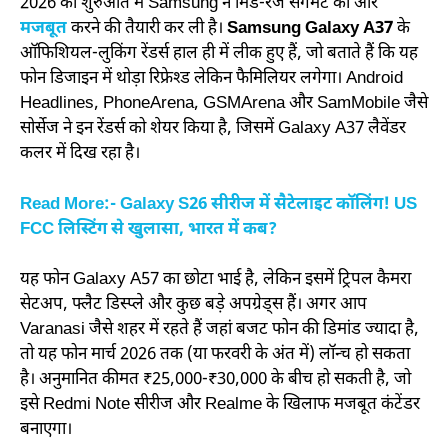
2026 की शुरुआत में Samsung ने मिड-रेंज सेगमेंट को और
मजबूत
करने की तैयारी कर ली है।
Samsung Galaxy A37
के
ऑफिशियल-लुकिंग रेंडर्स हाल ही में लीक हुए हैं, जो बताते हैं कि यह
फोन डिजाइन में थोड़ा रिफ्रेश्ड लेकिन फैमिलियर लगेगा। Android
Headlines, PhoneArena, GSMArena और SamMobile जैसे
सोर्सेज ने इन रेंडर्स को शेयर किया है, जिसमें Galaxy A37 लैवेंडर
कलर में दिख रहा है।
Read More:- Galaxy S26 सीरीज में सैटेलाइट कॉलिंग! US
FCC लिस्टिंग से खुलासा, भारत में कब?
यह फोन Galaxy A57 का छोटा भाई है, लेकिन इसमें ट्रिपल कैमरा
सेटअप, फ्लैट डिस्प्ले और कुछ बड़े अपग्रेड्स हैं। अगर आप
Varanasi जैसे शहर में रहते हैं जहां बजट फोन की डिमांड ज्यादा है,
तो यह फोन मार्च 2026 तक (या फरवरी के अंत में) लॉन्च हो सकता
है। अनुमानित कीमत ₹25,000-₹30,000 के बीच हो सकती है, जो
इसे Redmi Note सीरीज और Realme के खिलाफ मजबूत कंटेंडर
बनाएगा।