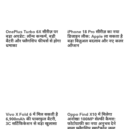
OnePlus Turbo 6X सीरीज़ पर
iPhone 18 Pro सीरीज़ का नया
बड़ा अपडेट: लॉन्च कन्फर्म, बड़ी
डिजाइन लीक: Apple ला सकता है
बैटरी और फ्लैगशिप फीचर्स से होगा
बड़ा विज़ुअल बदलाव और नए कलर
धमाका
ऑप्शन
Vivo X Fold 6 में मिल सकती है
Oppo Find X10 में मिलेगा
6,900mAh की पावरफुल बैटरी,
अनोखा 100MP सेल्फी कैमरा:
3C सर्टिफिकेशन से बड़ा खुलासा
फोटोग्राफी का नया अनुभव देने
वाला फ्लैगशिप स्मार्टफोन जल्द