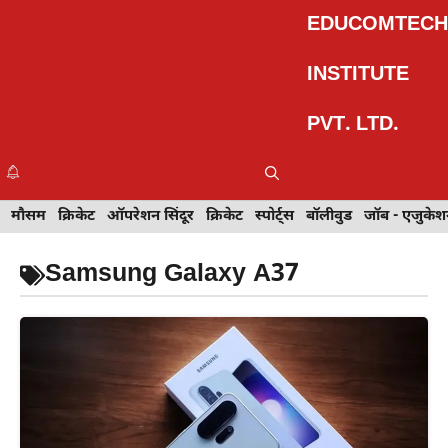
Skip
EDUCOMTECH
to
content
INSTITUTE
PVT. LTD.
Me
इवेंट
मौसम
खेल
क्रिकेट
मेहंदी डिज़ाइन
ऑपरेशन सिंदूर
टेक्नोलॉजी
क्रिकेट
ट्रेवल
स्पोर्ट्स
बॉलीवुड
बॉलीवुड
जॉब - एजुकेशन
जॉब - एजुकेश
Samsung Galaxy A37