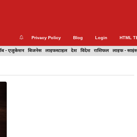
Privacy Policy
Blog
Login
HTML T
- एजुकेशन
ॉब - एजुकेशन
बिजनेस
बिजनेस
वेब डिज़ाइन
लाइफस्टाइल
देश
देश
विदेश
विदेश
राशिफल
राशिफल
लाइफ - साइंस
लाइफ - साइं