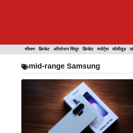
Skip
to
content
इवेंट
मौसम
खेल
क्रिकेट
मेहंदी डिज़ाइन
ऑपरेशन सिंदूर
टेक्नोलॉजी
क्रिकेट
ट्रेवल
स्पोर्ट्स
बॉलीवुड
बॉलीवुड
जॉब 
ज
mid-range Samsung