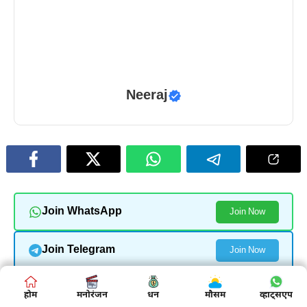
Neeraj
Join WhatsApp
Join Now
Join Telegram
Join Now
होम
होम
मनोरंजन
मनोरंजन
बिज़नस
धन
मौसम
शिक्षा
व्हाट्सएप
व्हाट्सएप
और पढ़ें