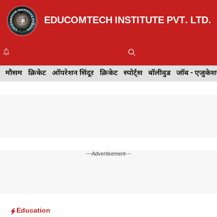
Skip
to
EDUCOMTECH INSTITUTE PVT. LTD.
content
Me
इवेंट
मौसम
खेल
क्रिकेट
मेहंदी डिज़ाइन
ऑपरेशन सिंदूर
टेक्नोलॉजी
क्रिकेट
ट्रेवल
स्पोर्ट्स
बॉलीवुड
बॉलीवुड
जॉब - एजुकेशन
जॉब - एजुकेश
---Advertisement---
Education