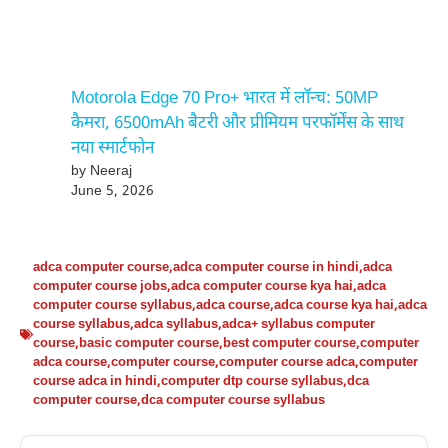
Motorola Edge 70 Pro+ भारत में लॉन्च: 50MP
कैमरा, 6500mAh बैटरी और प्रीमियम परफॉर्मेंस के साथ
नया स्मार्टफोन
by Neeraj
June 5, 2026
adca computer course
,
adca computer course in hindi
,
adca
computer course jobs
,
adca computer course kya hai
,
adca
computer course syllabus
,
adca course
,
adca course kya hai
,
adca
course syllabus
,
adca syllabus
,
adca+ syllabus computer
course
,
basic computer course
,
best computer course
,
computer
adca course
,
computer course
,
computer course adca
,
computer
course adca in hindi
,
computer dtp course syllabus
,
dca
computer course
,
dca computer course syllabus