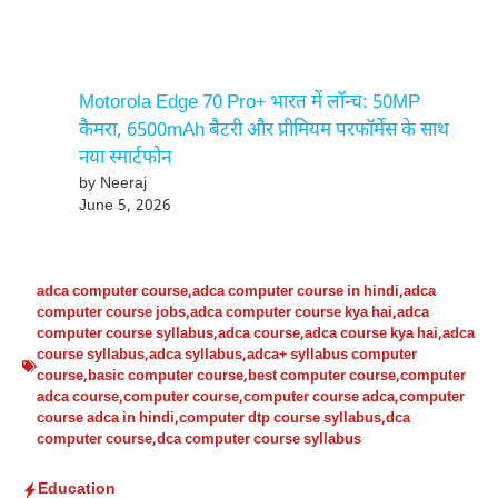
Motorola Edge 70 Pro+ भारत में लॉन्च: 50MP
कैमरा, 6500mAh बैटरी और प्रीमियम परफॉर्मेंस के साथ
नया स्मार्टफोन
by Neeraj
June 5, 2026
adca computer course
,
adca computer course in hindi
,
adca
computer course jobs
,
adca computer course kya hai
,
adca
computer course syllabus
,
adca course
,
adca course kya hai
,
adca
course syllabus
,
adca syllabus
,
adca+ syllabus computer
course
,
basic computer course
,
best computer course
,
computer
adca course
,
computer course
,
computer course adca
,
computer
course adca in hindi
,
computer dtp course syllabus
,
dca
computer course
,
dca computer course syllabus
Education