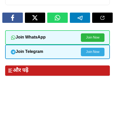
Join WhatsApp
Join Now
Join Telegram
Join Now
और पढ़ें