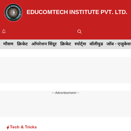
Skip
to
EDUCOMTECH INSTITUTE PVT. LTD.
content
Me
इवेंट
मौसम
खेल
क्रिकेट
मेहंदी डिज़ाइन
ऑपरेशन सिंदूर
टेक्नोलॉजी
क्रिकेट
ट्रेवल
स्पोर्ट्स
बॉलीवुड
बॉलीवुड
जॉब - एजुकेशन
जॉब - एजुकेश
---Advertisement---
Tech & Tricks