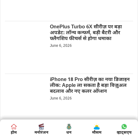
OnePlus Turbo 6X सीरीज़ पर बड़ा
अपडेट: लॉन्च कन्फर्म, बड़ी बैटरी और
फ्लैगशिप फीचर्स से होगा धमाका
June 6, 2026
iPhone 18 Pro सीरीज़ का नया डिजाइन
लीक: Apple ला सकता है बड़ा विज़ुअल
बदलाव और नए कलर ऑप्शन
June 6, 2026
Vivo X Fold 6 में मिल सकती है
होम
होम
मनोरंजन
मनोरंजन
बिज़नस
धन
मौसम
शिक्षा
व्हाट्सएप
व्हाट्सएप