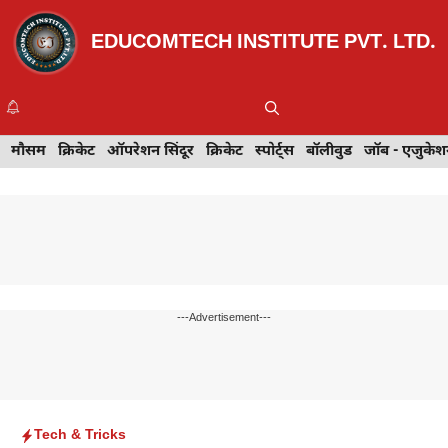
Skip
to
EDUCOMTECH INSTITUTE PVT. LTD.
content
Me
इवेंट
मौसम
खेल
क्रिकेट
मेहंदी डिज़ाइन
ऑपरेशन सिंदूर
टेक्नोलॉजी
क्रिकेट
ट्रेवल
स्पोर्ट्स
बॉलीवुड
बॉलीवुड
जॉब - एजुकेशन
जॉब - एजुकेश
---Advertisement---
Tech & Tricks