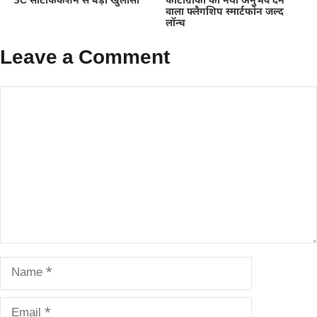
3C सर्टिफिकेशन से बड़ा खुलासा
फोटोग्राफी का नया अनुभव देने
वाला फ्लैगशिप स्मार्टफोन जल्द
लॉन्च
Leave a Comment
Comment
Name
Email