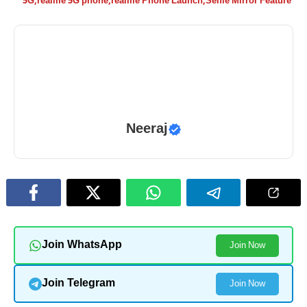
5G
,
realme 5G phone
,
realme Phone Launch
,
Selfie Mirror Feature
Neeraj
Join WhatsApp
Join Now
Join Telegram
Join Now