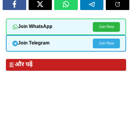
Join WhatsApp
Join Now
Join Telegram
Join Now
और पढ़ें