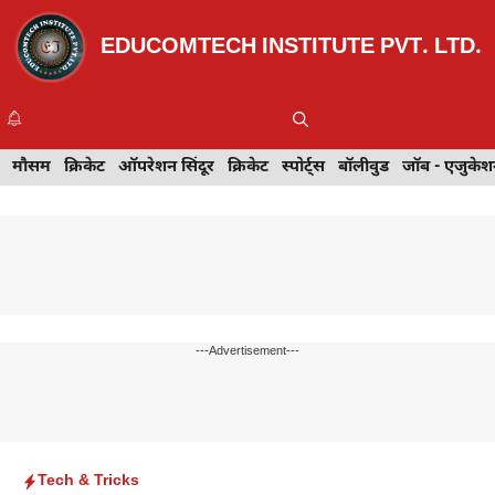
Skip
to
EDUCOMTECH INSTITUTE PVT. LTD.
content
Me
इवेंट
मौसम
खेल
क्रिकेट
मेहंदी डिज़ाइन
ऑपरेशन सिंदूर
टेक्नोलॉजी
क्रिकेट
ट्रेवल
स्पोर्ट्स
बॉलीवुड
बॉलीवुड
जॉब - एजुकेशन
जॉब - एजुकेश
---Advertisement---
Tech & Tricks