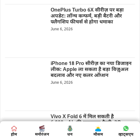
OnePlus Turbo 6X सीरीज़ पर बड़ा
अपडेट: लॉन्च कन्फर्म, बड़ी बैटरी और
फ्लैगशिप फीचर्स से होगा धमाका
June 6, 2026
iPhone 18 Pro सीरीज़ का नया डिजाइन
लीक: Apple ला सकता है बड़ा विज़ुअल
बदलाव और नए कलर ऑप्शन
June 6, 2026
Vivo X Fold 6 में मिल सकती है
6,900mAh की पावरफुल बैटरी, 3C
सर्टिफिकेशन से बड़ा खुलासा
होम
होम
मनोरंजन
मनोरंजन
बिज़नस
धन
मौसम
शिक्षा
व्हाट्सएप
व्हाट्सएप
June 6, 2026