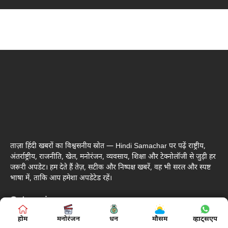
ताज़ा हिंदी खबरों का विश्वसनीय स्रोत — Hindi Samachar पर पढ़ें राष्ट्रीय,
अंतर्राष्ट्रीय, राजनीति, खेल, मनोरंजन, व्यवसाय, शिक्षा और टेक्नोलॉजी से जुड़ी हर
जरूरी अपडेट। हम देते हैं तेज़, सटीक और निष्पक्ष खबरें, वह भी सरल और स्पष्ट
भाषा में, ताकि आप हमेशा अपडेटेड रहें।
Categories
होम
होम
मनोरंजन
मनोरंजन
बिज़नस
धन
मौसम
शिक्षा
व्हाट्सएप
व्हाट्सएप
राजनीति