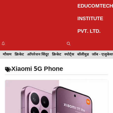
Skip
EDUCOMTECH
to
content
INSTITUTE
PVT. LTD.
Me
इवेंट
मौसम
खेल
क्रिकेट
मेहंदी डिज़ाइन
ऑपरेशन सिंदूर
टेक्नोलॉजी
क्रिकेट
ट्रेवल
स्पोर्ट्स
बॉलीवुड
बॉलीवुड
जॉब - एजुकेशन
जॉब - एजुकेश
Xiaomi 5G Phone