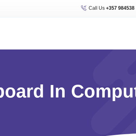
Call Us
+357 984538
board In Compu