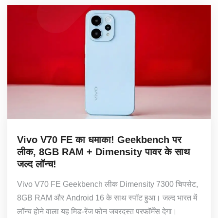
Vivo V70 FE का धमाका! Geekbench पर
लीक, 8GB RAM + Dimensity पावर के साथ
जल्द लॉन्च!
Vivo V70 FE Geekbench लीक Dimensity 7300 चिपसेट,
8GB RAM और Android 16 के साथ स्पॉट हुआ। जल्द भारत में
लॉन्च होने वाला यह मिड-रेंज फोन जबरदस्त परफॉर्मेंस देगा।