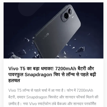
Vivo T5 का बड़ा धमाका! 7200mAh बैटरी और
पावरफुल Snapdragon चिप से लॉन्च से पहले बढ़ी
हलचल
Vivo T5 लॉन्च से पहले चर्चा में आ गया है। फोन में 7200mAh
बैटरी, दमदार Snapdragon चिपसेट और शानदार फीचर्स मिलने की
उम्मीद है। नया Vivo स्मार्टफोन लंबे बैकअप और शानदार परफॉर्मेंस