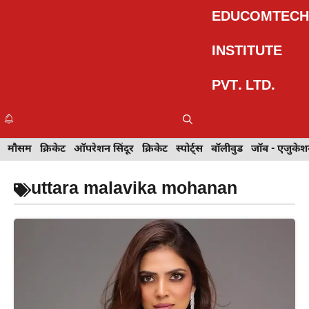
Skip
EDUCOMTECH
to
content
INSTITUTE
PVT. LTD.
Me
इवेंट
मौसम
खेल
क्रिकेट
मेहंदी डिज़ाइन
ऑपरेशन सिंदूर
टेक्नोलॉजी
क्रिकेट
ट्रेवल
स्पोर्ट्स
बॉलीवुड
बॉलीवुड
जॉब - एजुकेशन
जॉब - एजुकेश
uttara malavika mohanan