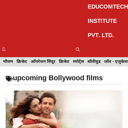
Skip
EDUCOMTECH
to
content
INSTITUTE
PVT. LTD.
Me
इवेंट
मौसम
खेल
क्रिकेट
मेहंदी डिज़ाइन
ऑपरेशन सिंदूर
टेक्नोलॉजी
क्रिकेट
ट्रेवल
स्पोर्ट्स
बॉलीवुड
बॉलीवुड
जॉब - एजुकेशन
जॉब - एजुकेश
upcoming Bollywood films