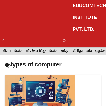
Skip
EDUCOMTECH
to
content
INSTITUTE
PVT. LTD.
Me
इवेंट
मौसम
खेल
क्रिकेट
मेहंदी डिज़ाइन
ऑपरेशन सिंदूर
टेक्नोलॉजी
क्रिकेट
ट्रेवल
स्पोर्ट्स
बॉलीवुड
बॉलीवुड
जॉब - एजुकेशन
जॉब - एजुकेश
types of computer