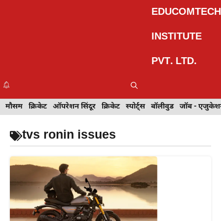
Skip
EDUCOMTECH
to
content
INSTITUTE
PVT. LTD.
Me
इवेंट
मौसम
खेल
क्रिकेट
मेहंदी डिज़ाइन
ऑपरेशन सिंदूर
टेक्नोलॉजी
क्रिकेट
ट्रेवल
स्पोर्ट्स
बॉलीवुड
बॉलीवुड
जॉब - एजुकेशन
जॉब - एजुकेश
tvs ronin issues