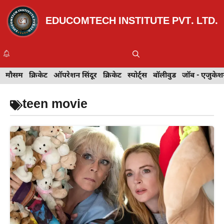
Skip
to
EDUCOMTECH INSTITUTE PVT. LTD.
content
Me
इवेंट
मौसम
खेल
क्रिकेट
मेहंदी डिज़ाइन
ऑपरेशन सिंदूर
टेक्नोलॉजी
क्रिकेट
ट्रेवल
स्पोर्ट्स
बॉलीवुड
बॉलीवुड
जॉब - एजुकेशन
जॉब - एजुकेश
teen movie