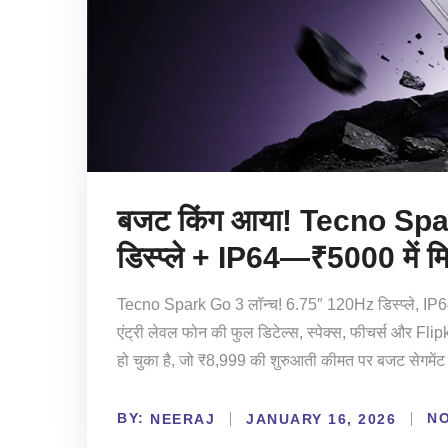
बजट किंग आया! Tecno Spa
डिस्प्ले + IP64—₹5000 में मि
Tecno Spark Go 3 लॉन्च! 6.75″ 120Hz डिस्प्ले, IP64 वाट
एंट्री लेवल फोन की फुल डिटेल्स, स्पेक्स, फीचर्स और F
हो चुका है, जो ₹8,999 की शुरुआती कीमत पर बजट सेगमेंट
BY:
N
NEERAJ
JANUARY 16, 2026