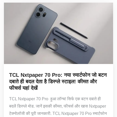
TCL Nxtpaper 70 Pro: नया स्मार्टफोन जो बटन
दबाते ही बदल देता है डिस्प्ले स्टाइल! कीमत और
फीचर्स यहां देखें
TCL Nxtpaper 70 Pro हुआ लॉन्च! सिर्फ एक बटन दबाते ही
बदलें डिस्प्ले मोड. जानें इसकी कीमत, फीचर्स और खास Nxtpaper
टेक्नोलॉजी की पूरी जानकारी. TCL Nxtpaper 70 Pro स्मार्टफोन