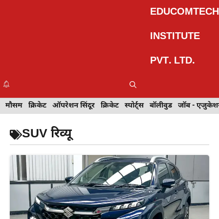
Skip
EDUCOMTECH
to
content
INSTITUTE
PVT. LTD.
Me
इवेंट
मौसम
खेल
क्रिकेट
मेहंदी डिज़ाइन
ऑपरेशन सिंदूर
टेक्नोलॉजी
क्रिकेट
ट्रेवल
स्पोर्ट्स
बॉलीवुड
बॉलीवुड
जॉब - एजुकेशन
जॉब - एजुकेश
SUV रिव्यू