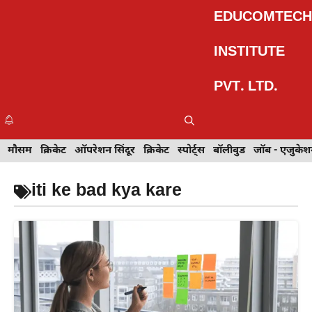
Skip
EDUCOMTECH
to
content
INSTITUTE
PVT. LTD.
Me
इवेंट
मौसम
खेल
क्रिकेट
मेहंदी डिज़ाइन
ऑपरेशन सिंदूर
टेक्नोलॉजी
क्रिकेट
ट्रेवल
स्पोर्ट्स
बॉलीवुड
बॉलीवुड
जॉब - एजुकेशन
जॉब - एजुकेश
iti ke bad kya kare