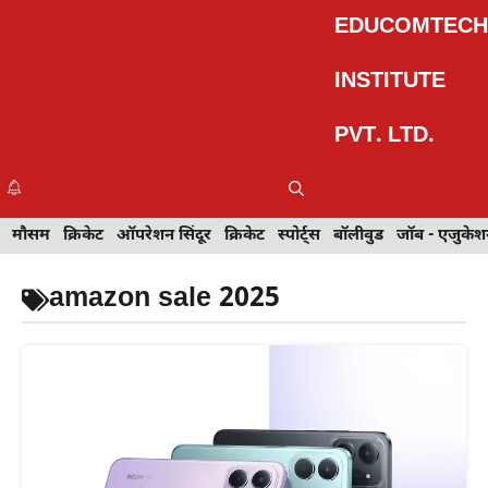
Skip
EDUCOMTECH
to
content
INSTITUTE
PVT. LTD.
Me
इवेंट
मौसम
खेल
क्रिकेट
मेहंदी डिज़ाइन
ऑपरेशन सिंदूर
टेक्नोलॉजी
क्रिकेट
ट्रेवल
स्पोर्ट्स
बॉलीवुड
बॉलीवुड
जॉब - एजुकेशन
जॉब - एजुकेश
amazon sale 2025