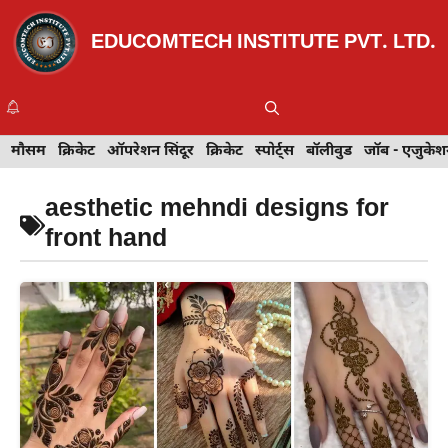
Skip
to
EDUCOMTECH INSTITUTE PVT. LTD.
content
Me
इवेंट
मौसम
खेल
क्रिकेट
मेहंदी डिज़ाइन
ऑपरेशन सिंदूर
टेक्नोलॉजी
क्रिकेट
ट्रेवल
स्पोर्ट्स
बॉलीवुड
बॉलीवुड
जॉब - एजुकेशन
जॉब - एजुकेश
aesthetic mehndi designs for
front hand