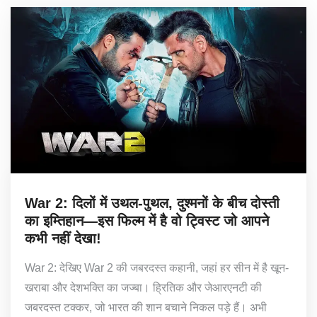
War 2: दिलों में उथल-पुथल, दुश्मनों के बीच दोस्ती
का इम्तिहान—इस फिल्म में है वो ट्विस्ट जो आपने
कभी नहीं देखा!
War 2: देखिए War 2 की जबरदस्त कहानी, जहां हर सीन में है खून-
खराबा और देशभक्ति का जज्बा। ह्रितिक और जेआरएनटी की
जबरदस्त टक्कर, जो भारत की शान बचाने निकल पड़े हैं। अभी