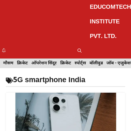
Skip
EDUCOMTECH
to
content
INSTITUTE
PVT. LTD.
Me
इवेंट
मौसम
खेल
क्रिकेट
मेहंदी डिज़ाइन
ऑपरेशन सिंदूर
टेक्नोलॉजी
क्रिकेट
ट्रेवल
स्पोर्ट्स
बॉलीवुड
बॉलीवुड
जॉब - एजुकेशन
जॉब - एजुकेश
5G smartphone India