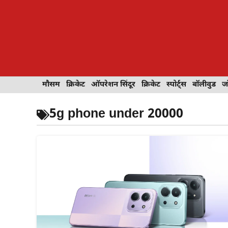
Skip
to
content
इवेंट
मौसम
खेल
क्रिकेट
मेहंदी डिज़ाइन
ऑपरेशन सिंदूर
टेक्नोलॉजी
क्रिकेट
ट्रेवल
स्पोर्ट्स
बॉलीवुड
बॉलीवुड
जॉब 
ज
5g phone under 20000