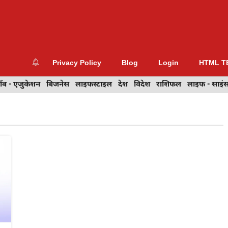
Privacy Policy
Blog
Login
HTML T
- एजुकेशन
ॉब - एजुकेशन
बिजनेस
बिजनेस
वेब डिज़ाइन
लाइफस्टाइल
देश
देश
विदेश
विदेश
राशिफल
राशिफल
लाइफ - साइंस
लाइफ - साइं