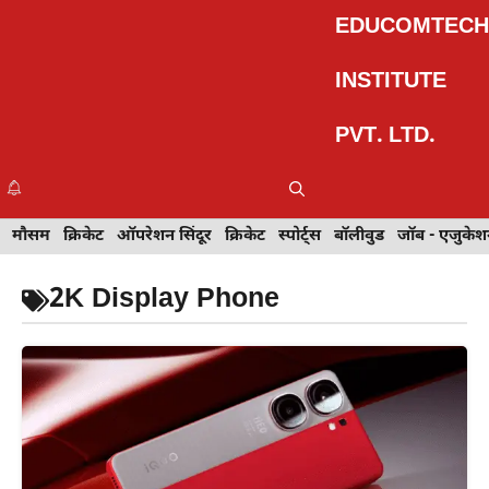
Skip
EDUCOMTECH
to
content
INSTITUTE
PVT. LTD.
Me
इवेंट
मौसम
खेल
क्रिकेट
मेहंदी डिज़ाइन
ऑपरेशन सिंदूर
टेक्नोलॉजी
क्रिकेट
ट्रेवल
स्पोर्ट्स
बॉलीवुड
बॉलीवुड
जॉब - एजुकेशन
जॉब - एजुकेश
2K Display Phone