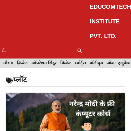
Skip
EDUCOMTECH
to
content
INSTITUTE
PVT. LTD.
Me
इवेंट
मौसम
खेल
क्रिकेट
मेहंदी डिज़ाइन
ऑपरेशन सिंदूर
टेक्नोलॉजी
क्रिकेट
ट्रेवल
स्पोर्ट्स
बॉलीवुड
बॉलीवुड
जॉब - एजुकेशन
जॉब - एजुकेश
प्लॉट