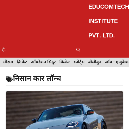
Skip
EDUCOMTECH
to
content
INSTITUTE
PVT. LTD.
Me
इवेंट
मौसम
खेल
क्रिकेट
मेहंदी डिज़ाइन
ऑपरेशन सिंदूर
टेक्नोलॉजी
क्रिकेट
ट्रेवल
स्पोर्ट्स
बॉलीवुड
बॉलीवुड
जॉब - एजुकेशन
जॉब - एजुकेश
निसान कार लॉन्च