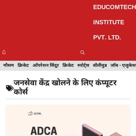
Skip
EDUCOMTECH
to
content
INSTITUTE
PVT. LTD.
Me
इवेंट
मौसम
खेल
क्रिकेट
मेहंदी डिज़ाइन
ऑपरेशन सिंदूर
टेक्नोलॉजी
क्रिकेट
ट्रेवल
स्पोर्ट्स
बॉलीवुड
बॉलीवुड
जॉब - एजुकेशन
जॉब - एजुकेश
जनसेवा केंद्र खोलने के लिए कंप्यूटर
कोर्स