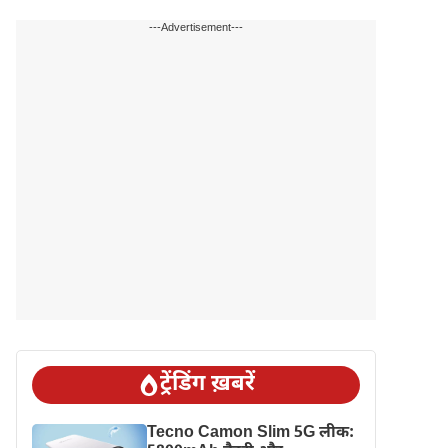
---Advertisement---
ट्रेंडिंग ख़बरें
Tecno Camon Slim 5G लीक: