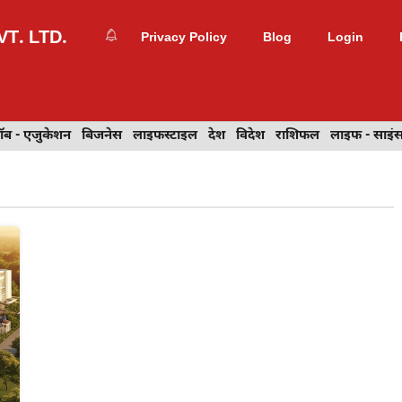
T. LTD.
Privacy Policy
Blog
Login
- एजुकेशन
ॉब - एजुकेशन
बिजनेस
बिजनेस
वेब डिज़ाइन
लाइफस्टाइल
देश
देश
विदेश
विदेश
राशिफल
राशिफल
लाइफ - साइंस
लाइफ - साइं