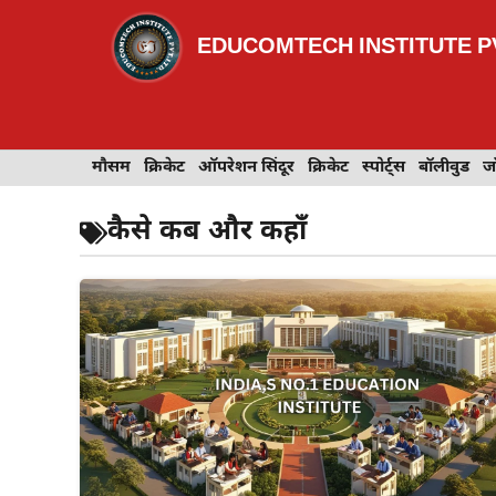
Skip
to
EDUCOMTECH INSTITUTE PV
content
इवेंट
मौसम
खेल
क्रिकेट
मेहंदी डिज़ाइन
ऑपरेशन सिंदूर
टेक्नोलॉजी
क्रिकेट
ट्रेवल
स्पोर्ट्स
बॉलीवुड
बॉलीवुड
जॉब 
ज
कैसे कब और कहाँ