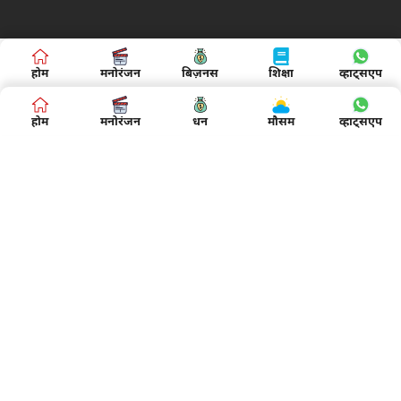
होम
मनोरंजन
बिज़नस
शिक्षा
व्हाट्सएप
होम
मनोरंजन
धन
मौसम
व्हाट्सएप