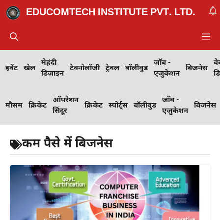
Skip
EDUCOMTECH INSTITUTE PVT. LTD.
to
content
M
मेहंदी
जॉब -
वे
इवेंट
खेल
टेक्नोलॉजी
ट्रेवल
बॉलीवुड
बिजनेस
डिज़ाइन
एजुकेशन
ड
ऑपरेशन
जॉब -
मौसम
क्रिकेट
क्रिकेट
स्पोर्ट्स
बॉलीवुड
बिजनेस
सिंदूर
एजुकेशन
कम पैसे में बिजनेस