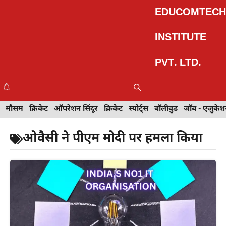
Skip
EDUCOMTECH
to
content
INSTITUTE
PVT. LTD.
Me
इवेंट
मौसम
खेल
क्रिकेट
मेहंदी डिज़ाइन
ऑपरेशन सिंदूर
टेक्नोलॉजी
क्रिकेट
ट्रेवल
स्पोर्ट्स
बॉलीवुड
बॉलीवुड
जॉब - एजुकेशन
जॉब - एजुकेश
ओवैसी ने पीएम मोदी पर हमला किया