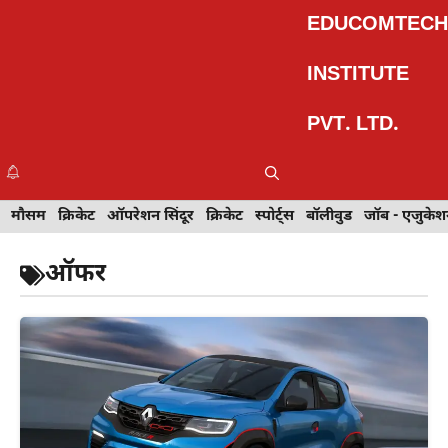
Skip
EDUCOMTECH
to
content
INSTITUTE
PVT. LTD.
Me
इवेंट
मौसम
खेल
क्रिकेट
मेहंदी डिज़ाइन
ऑपरेशन सिंदूर
टेक्नोलॉजी
क्रिकेट
ट्रेवल
स्पोर्ट्स
बॉलीवुड
बॉलीवुड
जॉब - एजुकेशन
जॉब - एजुकेश
ऑफर