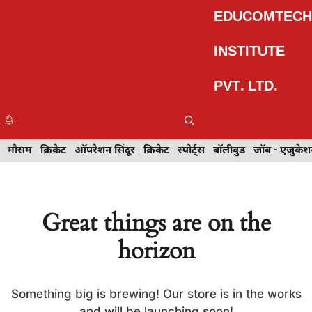
Skip
EDUCOMTECH
to
content
INSTITUTE
PVT. LTD.
Me
इवेंट
मौसम
खेल
क्रिकेट
मेहंदी डिज़ाइन
ऑपरेशन सिंदूर
टेक्नोलॉजी
क्रिकेट
ट्रेवल
स्पोर्ट्स
बॉलीवुड
बॉलीवुड
जॉब - एजुकेशन
जॉब - एजुकेश
Great things are on the
horizon
Something big is brewing! Our store is in the works
and will be launching soon!