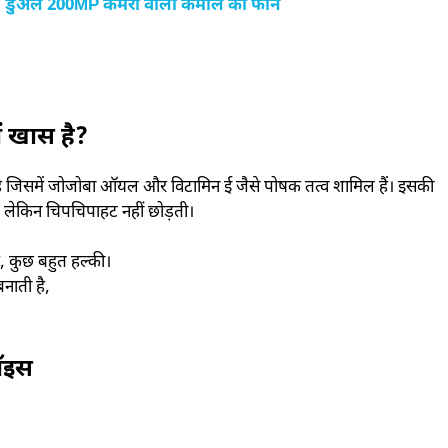
ल! डुअल 200MP कैमरा वाला कमाल का फोन
ं खास है?
ीम है जिसमें जोजोबा ऑयल और विटामिन ई जैसे पोषक तत्व शामिल हैं। इसकी
 लेकिन चिपचिपाहट नहीं छोड़ती।
ैं, कुछ बहुत हल्की।
नाती है,
चॉइस