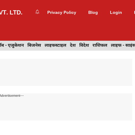
T. LTD.
Privacy Policy
Blog
Login
- एजुकेशन
ॉब - एजुकेशन
बिजनेस
बिजनेस
वेब डिज़ाइन
लाइफस्टाइल
देश
देश
विदेश
विदेश
राशिफल
राशिफल
लाइफ - साइंस
लाइफ - साइं
Advertisement---