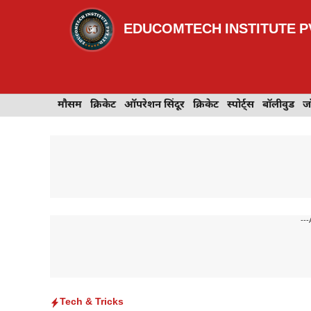
Skip
to
EDUCOMTECH INSTITUTE PV
content
इवेंट
मौसम
खेल
क्रिकेट
मेहंदी डिज़ाइन
ऑपरेशन सिंदूर
टेक्नोलॉजी
क्रिकेट
ट्रेवल
स्पोर्ट्स
बॉलीवुड
बॉलीवुड
जॉब 
ज
---
Tech & Tricks