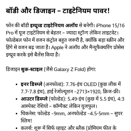
बॉडी और डिजाइन – टाइटेनियम पावर!
फोन की बॉडी
इम्प्रूव्ड टाइटेनियम अलॉय
से बनेगी। iPhone 15/16
Pro में यूज टाइटेनियम से बेहतर – ज्यादा स्ट्रॉन्ग लेकिन लाइटवेट।
फोल्डेबल फोन में वजन कंट्रोल बहुत जरूरी है, क्योंकि बड़ा स्क्रीन और
हिंगे से वजन बढ़ जाता है। Apple ने अलॉय और मैन्युफैक्चरिंग प्रोसेस
इम्प्रूव करके इसे बैलेंस किया है।
डिजाइन
बुक-स्टाइल
(जैसे Galaxy Z Fold) होगा:
इनर डिस्प्ले
(अनफोल्ड): 7.76-इंच OLED (कुछ लीक में
7.7-7.8 इंच), हाई रेजोल्यूशन ~2713×1920, क्रिज-फ्री।
आउटर डिस्प्ले
(फोल्डेड): 5.49-इंच (कुछ में 5.5 इंच), 4:3
आस्पेक्ट रेशियो – कॉम्पैक्ट लेकिन यूजफुल।
थिकनेस: फोल्डेड ~9mm, अनफोल्डेड ~4.5-5mm – सुपर
स्लिम!
कलर्स: शुरू में सिर्फ व्हाइट और ब्लैक (प्रोमियम फील के