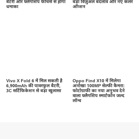
बैटरी और फ्लैगशिप फीचर्स से होगा
बड़ा विज़ुअल बदलाव और नए कलर
धमाका
ऑप्शन
Vivo X Fold 6 में मिल सकती है
Oppo Find X10 में मिलेगा
6,900mAh की पावरफुल बैटरी,
अनोखा 100MP सेल्फी कैमरा:
3C सर्टिफिकेशन से बड़ा खुलासा
फोटोग्राफी का नया अनुभव देने
वाला फ्लैगशिप स्मार्टफोन जल्द
लॉन्च