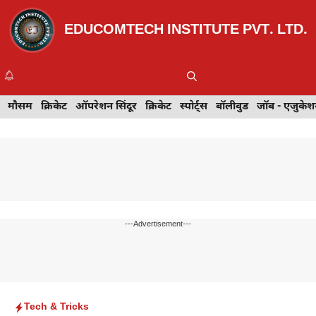
Skip
to
EDUCOMTECH INSTITUTE PVT. LTD.
content
Me
इवेंट
मौसम
खेल
क्रिकेट
मेहंदी डिज़ाइन
ऑपरेशन सिंदूर
टेक्नोलॉजी
क्रिकेट
ट्रेवल
स्पोर्ट्स
बॉलीवुड
बॉलीवुड
जॉब - एजुकेशन
जॉब - एजुकेश
---Advertisement---
Tech & Tricks