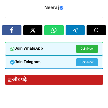
Neeraj
Join WhatsApp
Join Now
Join Telegram
Join Now
और पढ़ें